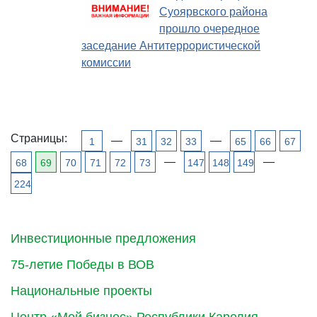
Суоярвского района
прошло очередное
заседание Антитеррористической
комиссии
Страницы:
—
—
1
31
32
33
65
66
67
—
—
68
69
70
71
72
73
147
148
149
224
Инвестиционные предложения
75-летие Победы в ВОВ
Национальные проекты
Центр «Мой бизнес» Республики Карелия