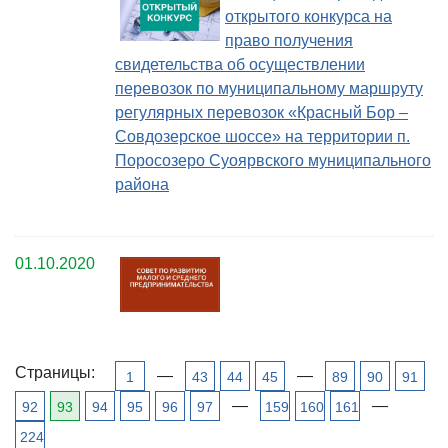
открытого конкурса на
право получения
свидетельства об осуществлении
перевозок по муниципальному маршруту
регулярных перевозок «Красный Бор –
Совдозерское шоссе» на территории п.
Поросозеро Суоярвского муниципального
района
01.10.2020
Страницы:
—
—
1
43
44
45
89
90
91
—
—
92
93
94
95
96
97
159
160
161
224