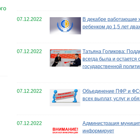
ого
07.12.2022
В декабре работающие ж
ребенком до 1,5 лет дв
07.12.2022
Татьяна Голикова: Подд
всегда была и остается
государственной полити
07.12.2022
Объединение ПФР и ФСС
всех выплат, услуг и об
07.12.2022
Администрация муницип
информирует