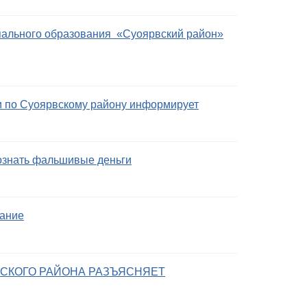
ального образования «Суоярвский район»
 по Суоярвскому району информирует
познать фальшивые деньги
ание
ВСКОГО РАЙОНА РАЗЪЯСНЯЕТ