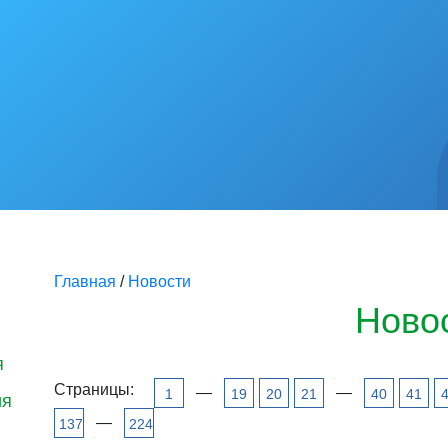
Главная
/
Новости
Ново
я
Страницы:
—
—
1
19
20
21
40
41
ия
—
137
224