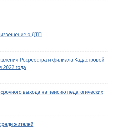
извещение о ДТП
авления Росреестра и филиала Кадастровой
я 2022 года
срочного выхода на пенсию педагогических
среди жителей