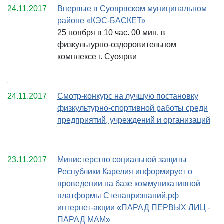
24.11.2017
Впервые в Суоярвском муниципальном
районе «КЭС-БАСКЕТ»
25 ноября в 10 час. 00 мин. в
физкультурно-оздоровительном
комплексе г. Суоярви
24.11.2017
Смотр-конкурс на лучшую постановку
физкультурно-спортивной работы среди
предприятий, учреждений и организаций
23.11.2017
Министерство социальной защиты
Республики Карелия информирует о
проведении на базе коммуникативной
платформы Стенапризнаний.рф
интернет-акции «ПАРАД ПЕРВЫХ ЛИЦ -
ПАРАД МАМ»