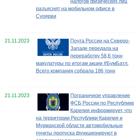
налогов физических лиц
разъяснят на мобильном офисе в
Суоярви
21.11.2023
Почта России на Северо-
Западе передала на
переработку 58,6 тонн
макулатуры по итогам акции #БумБатл.
Всего компания собрала 186 тонн
21.11.2023
Пограничное управление
ФСБ России по Республике
Карелия информирует, что
на территории Республики Карелия и
Мурманской области автомобильные
пункты пропуска функционируют в