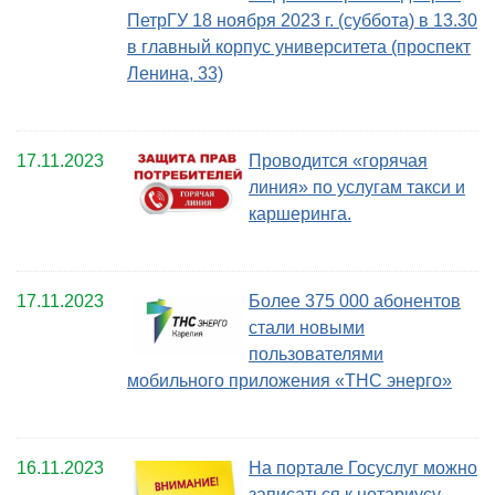
ПетрГУ 18 ноября 2023 г. (суббота) в 13.30
в главный корпус университета (проспект
Ленина, 33)
17.11.2023
Проводится «горячая
линия» по услугам такси и
каршеринга.
17.11.2023
Более 375 000 абонентов
стали новыми
пользователями
мобильного приложения «ТНС энерго»
16.11.2023
На портале Госуслуг можно
записаться к нотариусу.