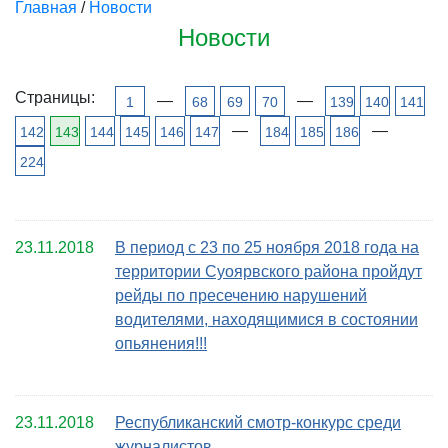
Главная
/
Новости
Новости
Страницы:
—
—
1
68
69
70
139
140
141
—
—
142
143
144
145
146
147
184
185
186
224
23.11.2018
В период с 23 по 25 ноября 2018 года на
территории Суоярвского района пройдут
рейды по пресечению нарушений
водителями, находящимися в состоянии
опьянения!!!
23.11.2018
Республиканский смотр-конкурс среди
журналистов