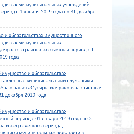
оводителями муниципальных учреждений
период с 1 января 2019 года по 31 декабря
ве и обязательствах имущественного
оводителями муниципальных
оярвского района за отчетный период с 1
019 года
б имуществе и обязательствах
дставленные муниципальными служащими
образования «Суоярвский район»за отчетный
31 декабря 2019 года
б имуществе и обязательствах
етный период с 01 января 2019 года по 31
на конец отчетного периода,
щающими муниципальные должности в