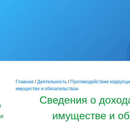
Главная
/
Деятельность
/
Противодействие коррупц
имуществе и обязательствах
Сведения о дохода
я
имуществе и об
ия