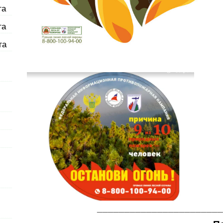
га
га
га
_______________________