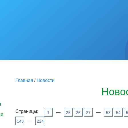
Главная
/
Новости
Ново
я
Страницы:
—
—
1
25
26
27
53
54
ия
—
143
224