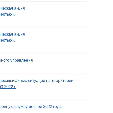
ческая акция
мертью».
ческая акция
мертью».
чного управления
чрезвычайных ситуаций на территории
3.2022 г.
оенную службу весной 2022 года.