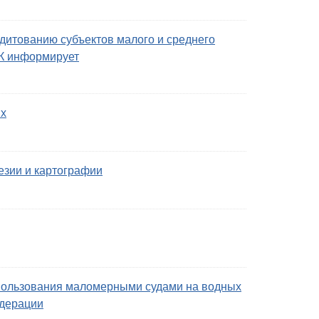
дитованию субъектов малого и среднего
К информирует
ях
езии и картографии
пользования маломерными судами на водных
едерации