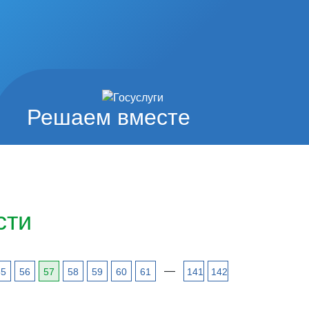
Решаем вместе
сти
—
55
56
57
58
59
60
61
141
142