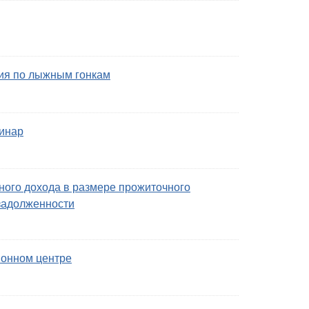
ия по лыжным гонкам
инар
ого дохода в размере прожиточного
задолженности
ионном центре