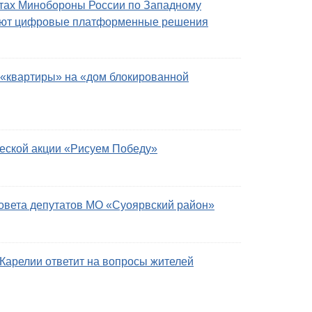
тах Минобороны России по Западному
ряют цифровые платформенные решения
 «квартиры» на «дом блокированной
ческой акции «Рисуем Победу»
Совета депутатов МО «Суоярвский район»
арелии ответит на вопросы жителей