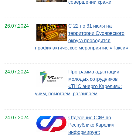
совершении кражи
26.07.2024
С 22 по 31 июля на
территории Суоярвского
округа проводится
профилактическое мероприятие «Такси»
24.07.2024
Программа адаптации
молодых сотрудников
«ТНС энерго Карелия»:
учим, помогаем, развиваем
24.07.2024
Отделение СФР по
Республике Карелия
информирует: