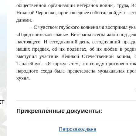
общественной организации ветеранов войны, труда, 
Николай Черненко, произошедшее событие войдет в лет
датами.
- С чувством глубокого волнения я воспринял ук
«Город воинской славы». Ветераны всегда жили под деви
настоящего. И сегодняшний день, сегодняшний празд
наших предках, об их подвигах, об их любви к родин
выступил у
частник Великой Отечественной войны, б
Танасейчук.
«Я горжусь тем, что городу присвоено так
народного схода была представлена музыкальная прог
кухня.
кт
Прикреплённые документы:
Петрозаводчане