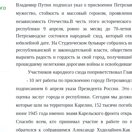
Владимир Путин подписал указ о присвоении Петрозав
ого
мужество, стойкость и массовый героизм, проявлен
независимость Отечества.
В честь этого историческог
республики 9 апреля, ровно за месяц до 70-лети
Петрозаводске состоялся народный сход, который о
юбилейной дате. На Студенческом бульваре собрались в
республиканской и законодательной власти, обществе
выразить радость и гордость за свой город, получивши
прошедшему нелегкими дорогами войны и освободившем
Участников народного схода поприветствовал Гла
- 10 лет работы по присвоению городу Петрозаводс
подписанием 6 апреля указа Президента России. Это 
оценка заслуг города и республики. Сегодня мы долж
которые шли на территории Карелии, 152 тысячи погиб
июне 1945 года именно знамя Карельского фронта откры
Спасибо всем, кто принимал участие в работе по п
обратился к собравшимся Александр Худилайнен.
Как