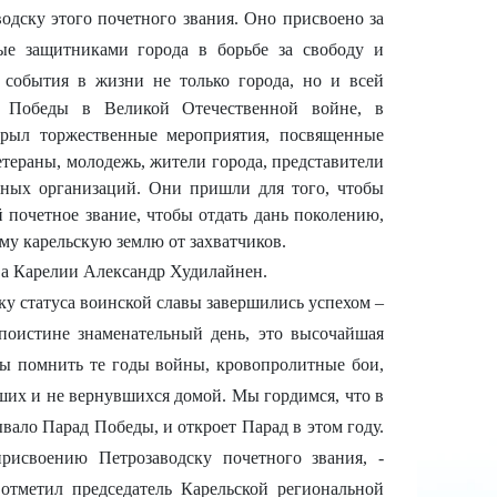
одску этого почетного звания.
Оно присвоено за
ные защитниками города в борьбе за свободу и
о события в жизни не только города, но и всей
я Победы в Великой Отечественной войне, в
ткрыл торжественные мероприятия, посвященные
етераны, молодежь, жители города, представители
нных организаций. Они пришли для того, чтобы
й почетное звание, чтобы отдать дань поколению,
у карельскую землю от захватчиков.
ва Карелии Александр Худилайнен.
ку статуса воинской славы завершились успехом –
поистине знаменательный день, это высочайшая
ны помнить те годы войны, кровопролитные бои,
ших и не вернувшихся домой. Мы гордимся, что в
вало Парад Победы, и откроет Парад в этом году.
рисвоению Петрозаводску почетного звания, -
 отметил
председатель Карельской региональной