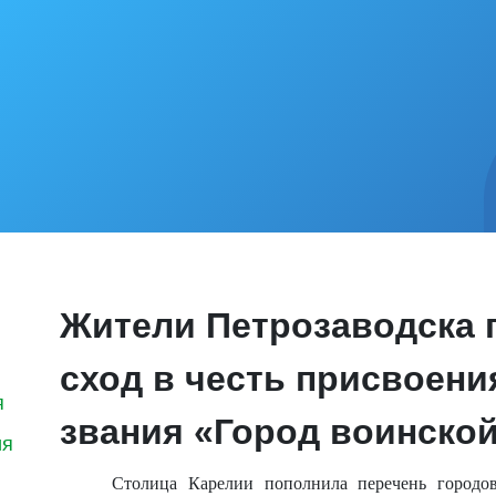
Жители Петрозаводска 
сход в честь присвоени
я
звания «Город воинско
ия
Столица Карелии пополнила перечень городо