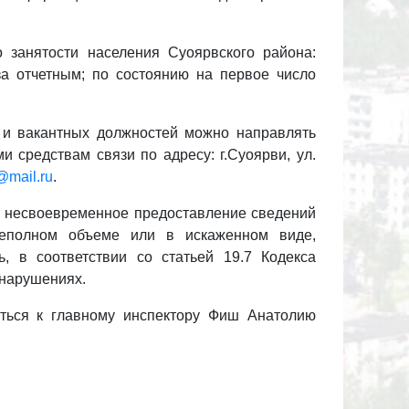
 занятости населения Суоярвского района:
за отчетным; по состоянию на первое число
и вакантных должностей можно направлять
и средствам связи по адресу: г.Суоярви, ул.
@mail.ru
.
и несвоевременное предоставление сведений
неполном объеме или в искаженном виде,
ь, в соответствии со статьей 19.7 Кодекса
нарушениях.
ься к главному инспектору Фиш Анатолию