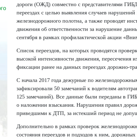
дороги (ОЖД) совместно с представителями ГИБД
ого
переездах с целью выявления случаев нарушений
железнодорожного полотна, а также проводят ин
движения об ответственности за нарушение данн
сентября в рамках профилактической акции «Вним
Список переездов, на которых проводятся проверки
высокой интенсивности движения, пересечения и
фиксации ранее на данных переездах дорожно-тр
С начала 2017 года дежурные по железнодорожны
зафиксировали 50 замечаний к водителям автотран
125 замечаний). Все данные были переданы в ГИ
о наложении взыскания. Нарушения правил доро
приведшими к ДТП, за истекший период не допу
Дополнительно в рамках проверок железнодорожн
состояния переездов и подходов к ним, дорожных 