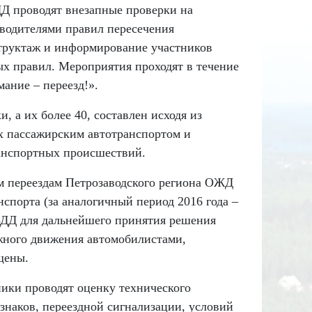
Д проводят внезапные проверки на
 водителями правил пересечения
структаж и информирование участников
ых правил. Мероприятия проходят в течение
ание – переезд!».
, а их более 40, составлен исходя из
х пассажирским автотранспортом и
анспортных происшествий.
м переездам Петрозаводского региона ОЖД
спорта (за аналогичный период 2016 года –
БДД для дальнейшего принятия решения
жного движения автомобилистами,
щены.
ики проводят оценку технического
знаков, переездной сигнализации, условий