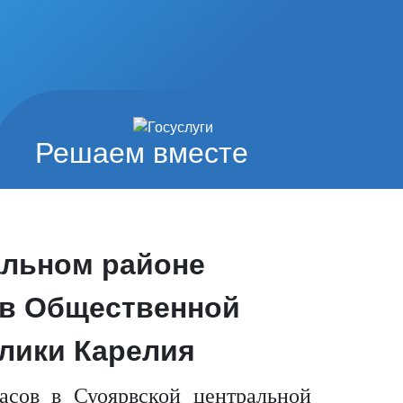
Решаем вместе
альном районе
 в Общественной
лики Карелия
асов в Суоярвской центральной