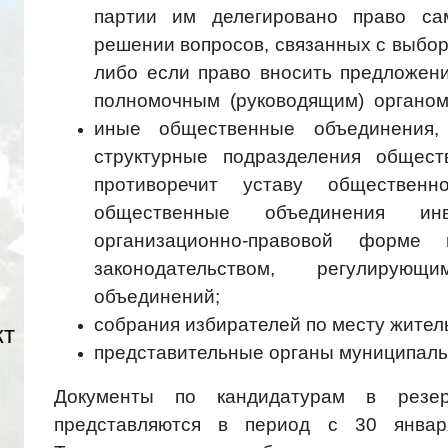
партии им делегировано право са
решении вопросов, связанных с выбо
либо если право вносить предложен
полномочным (руководящим) органом 
иные общественные объединения,
структурные подразделения общес
противоречит уставу обществен
общественные объединения и
организационно-правовой форме
законодательством, регулирую
объединений;
собрания избирателей по месту житель
кт
представительные органы муниципаль
Документы по кандидатурам в резер
представляются в период с 30 янв