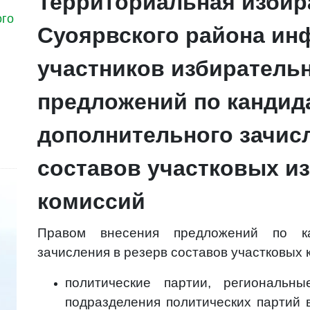
Территориальная избир
ого
Суоярвского района ин
участников избиратель
предложений по кандид
дополнительного зачис
составов участковых и
комиссий
Правом внесения предложений по ка
зачисления в резерв составов участковых
политические партии, региональн
подразделения политических партий 