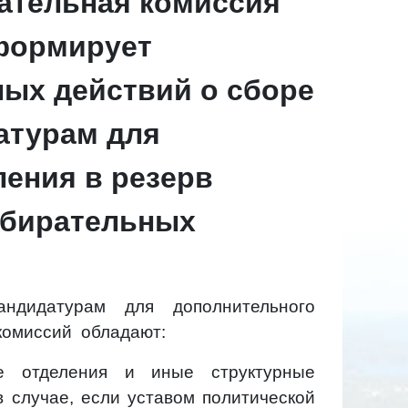
ательная комиссия
формирует
ных действий о сборе
атурам для
ления в резерв
збирательных
ндидатурам для дополнительного
 комиссий обладают:
ые отделения и иные структурные
в случае, если уставом политической