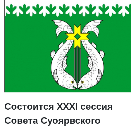
Состоится ХХХI сессия
Совета Суоярвского