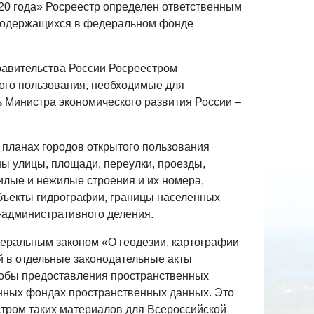
20 года» Росреестр определен ответственным
 содержащихся в федеральном фонде
равительства России Росреестром
ого пользования, необходимые для
ь Министра экономического развития России –
 планах городов открытого пользования
ны улицы, площади, переулки, проезды,
илые и нежилые строения и их номера,
бъекты гидрографии, границы населенных
о-административного деления.
едеральным законом «О геодезии, картографии
й в отдельные законодательные акты
собы предоставления пространственных
нных фондах пространственных данных. Это
стром таких материалов для Всероссийской