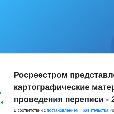
Росреестром представ
картографические мате
я
проведения переписи - 
ия
В соответствии с
постановлением Правительства Р
о