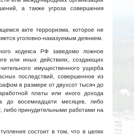
шений, а также угроза совершения
ящемся акте терроризма, которое не
ляется уголовно-наказуемым деянием.
вного кодекса РФ заведомо ложное
оге или иных действиях, создающих
ачительного имущественного ущерба
асных последствий, совершенное из
рафом в размере от двухсот тысяч до
аработной платы или иного дохода
а до восемнадцати месяцев, либо
т, либо принудительными работами на
тупления состоит в том, что в целях