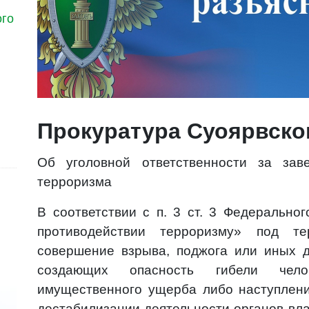
ого
Прокуратура Суоярвско
Об уголовной ответственности за за
терроризма
В соответствии с п. 3 ст. 3 Федерально
противодействии терроризму» под те
совершение взрыва, поджога или иных 
создающих опасность гибели челов
имущественного ущерба либо наступлени
дестабилизации деятельности органов вл