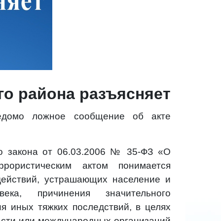
го района разъясняет
ведомо ложное сообщение об акте
го закона от 06.03.2006 № 35-ФЗ «О
ррористическим актом понимается
действий, устрашающих население и
ека, причинения значительного
я иных тяжких последствий, в целях
асти или международных организаций