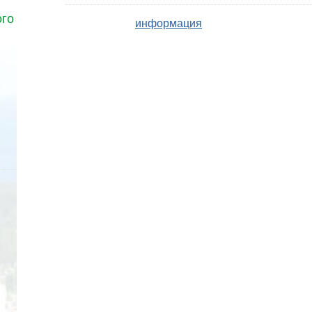
ого
информация