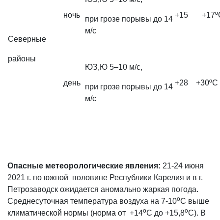
ночь
+15 +17º
при грозе порывы до 14
м/с
Северные
районы
ЮЗ,Ю 5–10 м/с,
день
+28 +30ºС
при грозе порывы до 14
м/с
Опасные метеорологические явления:
21-24 июня
2021 г. по южной половине Республики Карелия и в г.
Петрозаводск ожидается аномально жаркая погода.
о
Среднесуточная температура воздуха на 7-10
С выше
о
о
климатической нормы (норма от +14
С до +15,8
С). В