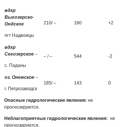
вдхр
Выгозерско
-
210/ –
160
+2
Ондское
пгт Надвоицы
вдхр
Сегозерское
–
– / –
544
-2
с. Паданы
оз. Онежское
–
185/ –
143
0
г. Петрозаводск
Опасные гидрологические явления:
не
прогнозируются.
Неблагоприятные гидрологические явления:
не
прогнозируются.