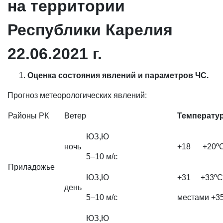
на территории
Республики Карелия
22.06.2021 г.
Оценка состояния явлений и параметров ЧС.
Прогноз метеорологических явлений:
Районы РК
Ветер
Температур
ЮЗ,Ю
ночь
+18 +20º
5–10 м/с
Приладожье
ЮЗ,Ю
+31 +33ºС
день
5–10 м/с
местами +3
ЮЗ,Ю