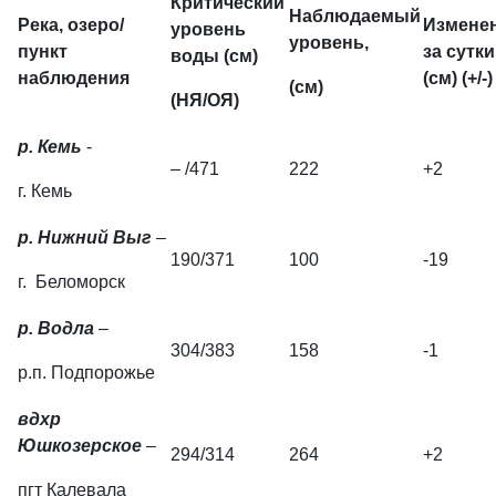
Критический
Наблюдаемый
Река, озеро/
Измене
уровень
уровень,
пункт
за сутки
воды (см)
наблюдения
(см) (+/-)
(см)
(НЯ/ОЯ)
р. Кемь
-
– /471
222
+2
г. Кемь
р. Нижний Выг
–
190/371
100
-19
г. Беломорск
р. Водла
–
304/383
158
-1
р.п. Подпорожье
вдхр
Юшкозерское
–
294/314
264
+2
пгт Калевала