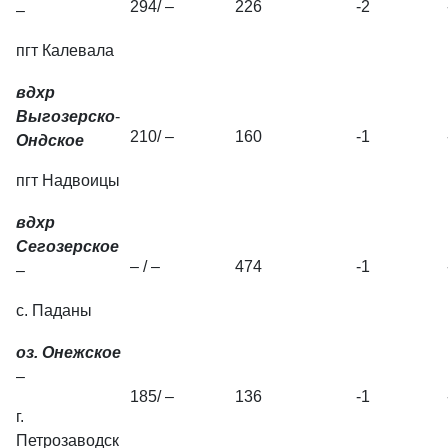
294/ –
226
-2
–
пгт Калевала
вдхр
Выгозерско
-
210/ –
160
-1
Ондское
пгт Надвоицы
вдхр
Сегозерское
– / –
474
-1
–
с. Паданы
оз. Онежское
–
185/ –
136
-1
г.
Петрозаводск