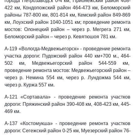
города Петрозаводск 0-4 км, Прионежский район 408-
422 км, Кондопожский район 464-473 км, Беломорский
районы 787-800 км, 801-814 км, Кемский район 849-869
км, Лоухский район 1040-1051 км; проведение ремонта
мостов: Олонецкий район – через р. Мегрега 271 км,
Беломорский район – через р. Кевятюшоя 781 км.
А-119 «Вологда-Медвежьегорск» - проведение ремонта
участка дороги: Пудожский район 440 км+700 м., 464-
502 км, Медвежьегорский район 544-559 км,
проведение ремонта мостов: Медвежьегорский район –
через р. Немина 554 км, через р. Лундожма 544 км,
через р. Куржа 557 км.
А-121 «Сортавала» - проведение ремонта участков
дороги: Пряжинский район 390-408 км, 408-423 км, 445-
469 км.
А-137 «Костомукша» - проведение ремонта участков
дороги: Сегежский район 0-25 км, Муезерский район 76-