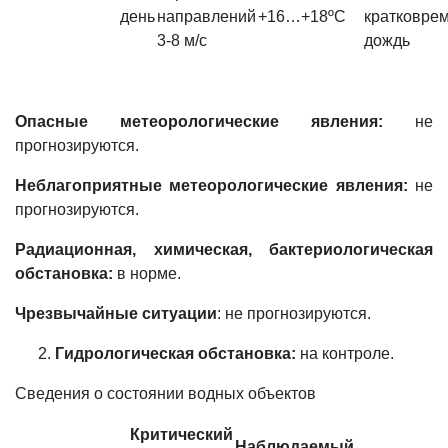
день
направлений
+16…+18ºС
кратковре
3-8 м/с
дождь
Опасные метеорологические явления:
не
прогнозируются.
Неблагоприятные метеорологические явления:
не
прогнозируются.
Радиационная, химическая, бактериологическая
обстановка:
в норме.
Чрезвычайные ситуации
: не прогнозируются.
Гидрологическая обстановка:
на контроле.
Сведения о состоянии водных объектов
Критический
Наблюдаемый