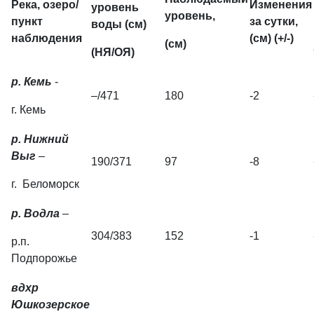
Река, озеро/
Изменения
уровень
уровень,
пункт
за сутки
,
воды (см)
наблюдения
(см) (+/-)
(см)
(НЯ/ОЯ)
р. Кемь
-
–/471
180
-2
г. Кемь
р. Нижний
Выг
–
190/371
97
-8
г. Беломорск
р. Водла
–
304/383
152
-1
р.п.
Подпорожье
вдхр
Юшкозерское