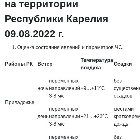
на территории
Республики Карелия
09.08.2022 г.
Оценка состояния явлений и параметров ЧС.
Температура
Районы РК
Ветер
Осадки
воздуха
переменных
без
ночь
направлений
+9…+11ºС
существен
3-8 м/с
осадков
Приладожье
переменных
местами
день
направлений
+21…+23ºС
кратковре
3-8 м/с
дождь
переменных
без