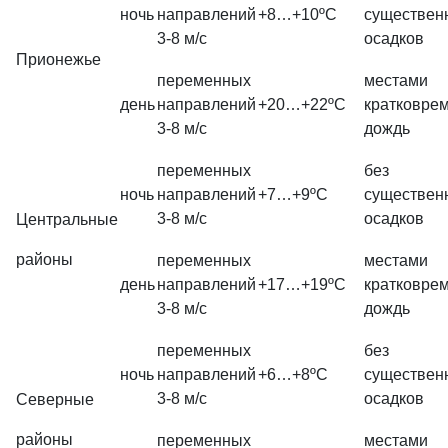
ночь
направлений
+8…+10ºС
существен
3-8 м/с
осадков
Прионежье
переменных
местами
день
направлений
+20…+22ºС
кратковре
3-8 м/с
дождь
переменных
без
ночь
направлений
+7…+9ºС
существен
3-8 м/с
осадков
Центральные
районы
переменных
местами
день
направлений
+17…+19ºС
кратковре
3-8 м/с
дождь
переменных
без
ночь
направлений
+6…+8ºС
существен
3-8 м/с
осадков
Северные
районы
переменных
местами