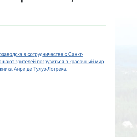
заводска в сотрудничестве с Санкт-
ашают зрителей погрузиться в красочный мир
ника Анри де Тулуз-Лотрека.