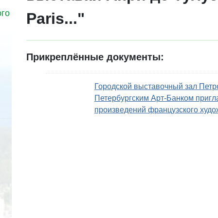
ого
Paris..."
Прикреплённые документы:
Городской выставочный зал Петро
Петербургским Арт-Банком пригл
произведений французского худож