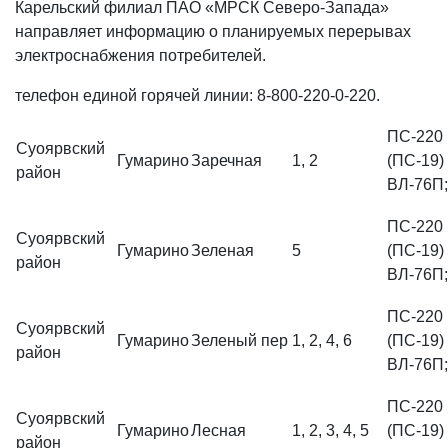
Карельский филиал ПАО «МРСК Северо-Запада»
направляет информацию о планируемых перерывах
электроснабжения потребителей.
телефон единой горячей линии: 8-800-220-0-220.
ПС-220 
Суоярвский
Гумарино
Заречная
1, 2
(ПС-19)
район
ВЛ-76П;
ПС-220 
Суоярвский
Гумарино
Зеленая
5
(ПС-19)
район
ВЛ-76П;
ПС-220 
Суоярвский
Гумарино
Зеленый пер
1, 2, 4, 6
(ПС-19)
район
ВЛ-76П;
ПС-220 
Суоярвский
Гумарино
Лесная
1, 2, 3, 4, 5
(ПС-19)
район