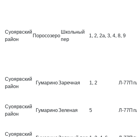
Суоярвский
Школьный
Поросозеро
1, 2, 2а, 3, 4, 8, 9
район
пер
Суоярвский
Гумарино
Заречная
1, 2
Л-77П
п
район
Суоярвский
Гумарино
Зеленая
5
Л-77П
п
район
Суоярвский