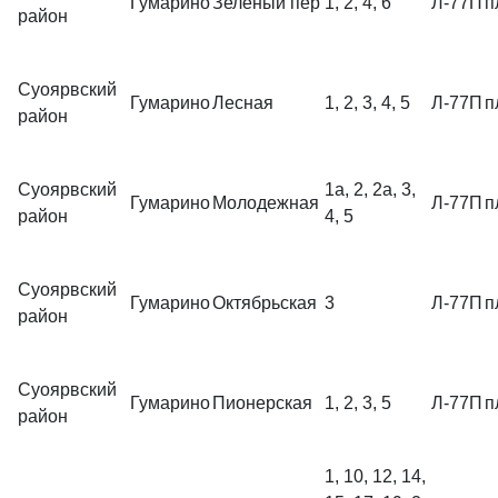
Гумарино
Зеленый пер
1, 2, 4, 6
Л-77П
п
район
Суоярвский
Гумарино
Лесная
1, 2, 3, 4, 5
Л-77П
п
район
Суоярвский
1а, 2, 2а, 3,
Гумарино
Молодежная
Л-77П
п
район
4, 5
Суоярвский
Гумарино
Октябрьская
3
Л-77П
п
район
Суоярвский
Гумарино
Пионерская
1, 2, 3, 5
Л-77П
п
район
1, 10, 12, 14,