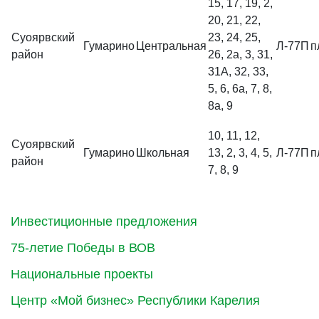
15, 17, 19, 2,
20, 21, 22,
Суоярвский
23, 24, 25,
Гумарино
Центральная
Л-77П
п
район
26, 2а, 3, 31,
31А, 32, 33,
5, 6, 6а, 7, 8,
8а, 9
10, 11, 12,
Суоярвский
Гумарино
Школьная
13, 2, 3, 4, 5,
Л-77П
п
район
7, 8, 9
Инвестиционные предложения
75-летие Победы в ВОВ
Национальные проекты
Центр «Мой бизнес» Республики Карелия