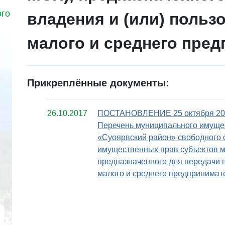
ого
владения и (или) польз
малого и среднего пре
Прикреплённые документы:
26.10.2017
ПОСТАНОВЛЕНИЕ 25 октября 2017
Перечень муниципального имуще
«Суоярвский район» свободного о
имущественных прав субъектов м
предназначенного для передачи в
малого и среднего предпринимат