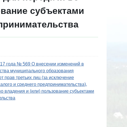
ование субъектами
дпринимательства
 года № 569 О внесении изменений в
ства муниципального образования
т прав третьих лиц (за исключение
алого и среднего предпринимательства),
о владения и (или) пользование субъектами
ельства