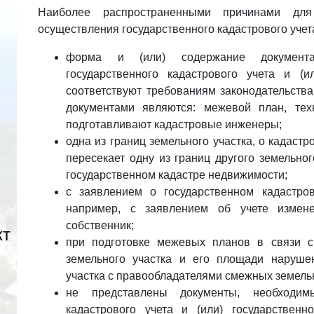
Наиболее распространенными причинами дл
осуществления государственного кадастрового уче
форма и (или) содержание документа
государственного кадастрового учета и (и
соответствуют требованиям законодательств
документами являются: межевой план, тех
подготавливают кадастровые инженеры;
одна из границ земельного участка, о кадаст
пересекает одну из границ другого земельно
государственном кадастре недвижимости;
с заявлением о государственном кадастро
например, с заявлением об учете измене
собственник;
кт
при подготовке межевых планов в связи с
земельного участка и его площади наруше
участка с правообладателями смежных земель
не представлены документы, необходим
кадастрового учета и (или) государствен