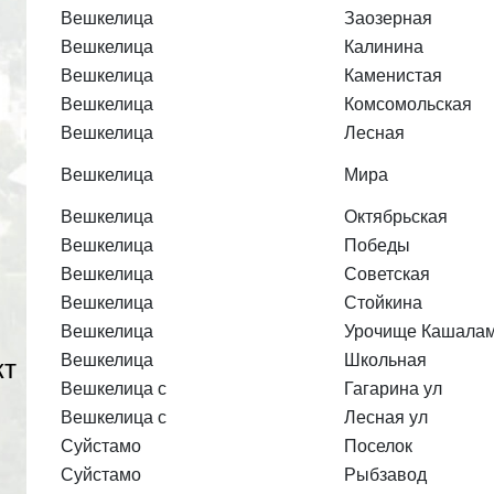
Вешкелица
Заозерная
Вешкелица
Калинина
Вешкелица
Каменистая
Вешкелица
Комсомольская
Вешкелица
Лесная
Вешкелица
Мира
Вешкелица
Октябрьская
Вешкелица
Победы
Вешкелица
Советская
Вешкелица
Стойкина
Вешкелица
Урочище Кашала
Вешкелица
Школьная
кт
Вешкелица с
Гагарина ул
Вешкелица с
Лесная ул
Суйстамо
Поселок
Суйстамо
Рыбзавод