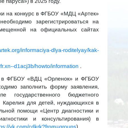
 паруса») в 2025 году.
ки на конкурс в ФГБОУ «МДЦ «Артек»
еобходимо зарегистрироваться на
мещенной на официальных сайтах
/artek.org/informaciya-dlya-roditelyay/kak-
ufr.xn--d1acj3b/howto/information
.
ки в ФГБОУ «ВДЦ «Орленок» и ФГБОУ
одимо заполнить форму заявления,
е государственного бюджетного
и Карелия для детей, нуждающихся в
альной помощи «Центр диагностики и
агностики и консультирования) в
tps://vk.com/cdkrk?from=groups
).