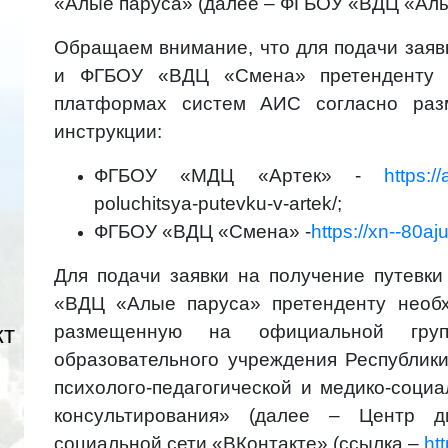
«Алые паруса» (далее – ФГБОУ «ВДЦ «Алые
Обращаем внимание, что для подачи заяв
и ФГБОУ «ВДЦ «Смена» претенденту н
платформах систем АИС согласно раз
инструкции:
ФГБОУ «МДЦ «Артек» -
https:/
poluchitsya-putevku-v-artek/;
ФГБОУ «ВДЦ «Смена» -
https://xn--80aj
Для подачи заявки на получение путев
«ВДЦ «Алые паруса» претенденту необх
кт
размещенную на официальной групп
образовательного учреждения Республик
психолого-педагогической и медико-соци
консультирования» (далее – Центр ди
социальной сети «ВКонтакте» (ссылка –
ht