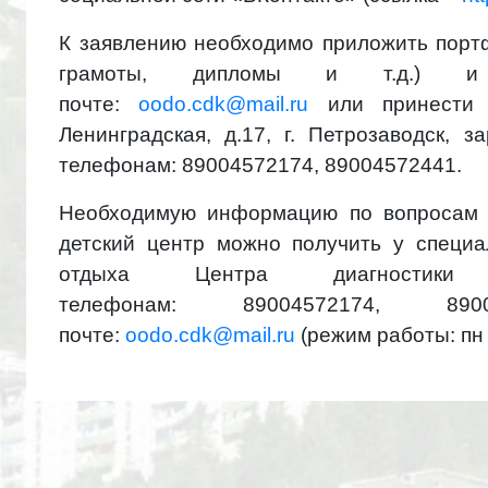
К заявлению необходимо приложить порт
грамоты, дипломы и т.д.) и 
почте:
oodo.cdk@mail.ru
или принести 
Ленинградская, д.17, г. Петрозаводск, 
телефонам:
89004572174
,
89004572441
.
Необходимую информацию по вопросам п
детский центр можно получить у специа
отдыха Центра диагностики
телефонам:
89004572174
,
890
почте:
oodo.cdk@mail.ru
(режим работы: пн – 