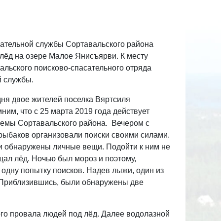
асательной службы Сортавальского района
лёд на озере Малое Янисъярви. К месту
льского поисково-спасательного отряда
й службы.
дня двое жителей поселка Вяртсиля
им, что с 25 марта 2019 года действует
оемы Сортавальского района. Вечером с
 рыбаков организовали поиски своими силами.
ли обнаружены личные вещи. Подойти к ним не
щал лёд. Ночью был мороз и поэтому,
одну попытку поисков. Надев лыжи, один из
 Приблизившись, были обнаружены две
го провала людей под лёд. Далее водолазной