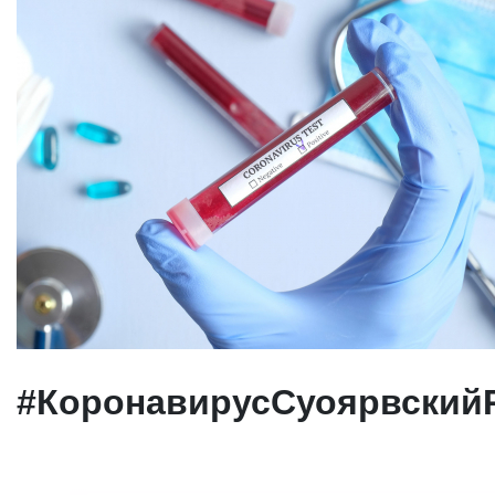
#КоронавирусСуоярвский