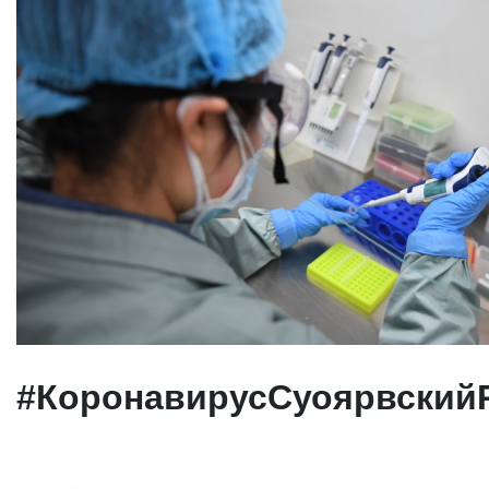
#КоронавирусСуоярвский