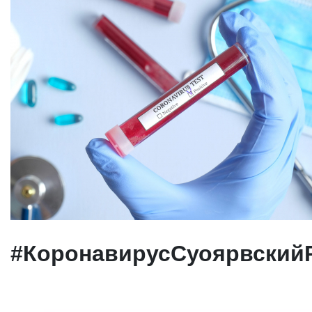
#КоронавирусСуоярвский