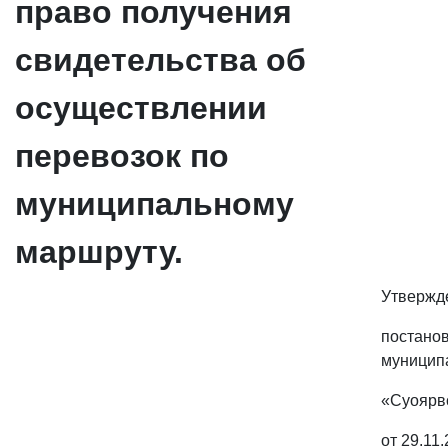
право получения
свидетельства об
осуществлении
перевозок по
муниципальному
маршруту.
Утвержд
постано
муницип
«Суоярв
от 29.11.