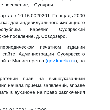
 поселение, г. Суоярви.
вартале 10:16:0020201. Площадь 2000
астка: для индивидуального жилищного
еспублика Карелия, Суоярвский
кое поселение, д. Совдозеро.
ериодическом печатном издании
 сайте Администрации Суоярвского
сайте Министерства
(gov.karelia.ru
), на
бретении прав на вышеуказанный
 дня начала приема заявлений, вправе
вать в аукционе на право заключения
:
01.04.2024 до 17:00.