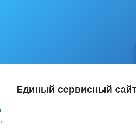
Единый сервисный сай
я
ия