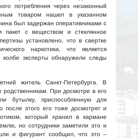
ного потребления через незаконный
енным товаром нашел в указанном
чина был задержан оперативниками с
и пакет с веществом и стеклянное
пертизы установлено, что в свертке
ческого наркотика, что является
й колбе эксперты обнаружили следы
тний житель Санкт-Петербурга. В
к родственникам. При досмотре в его
ли бутылку, приспособленную для
то после этого его тоже досмотрят и
котиком, который хранил в кармане
емлю, но сотрудники заметили это и
шли и фигурант сообщил, что это –