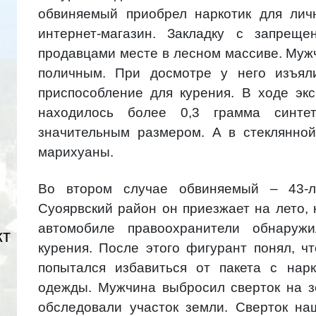
обвиняемый приобрел наркотик для лич
интернет-магазин. Закладку с запрещ
продавцами месте в лесном массиве. Муж
поличным. При досмотре у него изъял
приспособление для курения. В ходе экс
находилось более 0,3 грамма синтети
значительным размером. А в стеклянно
марихуаны.
Во втором случае обвиняемый – 43-ле
Суоярвский район он приезжает на лето, 
автомобиле правоохранители обнаружи
кт
курения. После этого фигурант понял, ч
попытался избавиться от пакета с нар
одежды. Мужчина выбросил сверток на з
обследовали участок земли. Сверток на