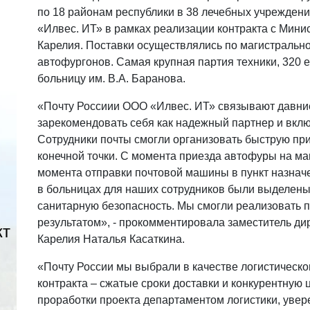
по 18 районам республики в 38 лечебных учрежден
«Илвес. ИТ» в рамках реализации контракта с Мин
Карелия. Поставки осуществлялись по магистральн
автофургонов. Самая крупная партия техники, 320 
больницу им. В.А. Баранова.
«Почту Россиии ООО «Илвес. ИТ» связывают давни
зарекомендовать себя как надежный партнер и вклю
Сотрудники почты смогли организовать быструю прие
конечной точки. С момента приезда автофуры на м
момента отправки почтовой машины в пункт назначе
в больницах для наших сотрудников были выделены
санитарную безопасность. Мы смогли реализовать п
результатом», - прокомментировала заместитель д
кт
Карелия Наталья Касаткина.
«Почту России мы выбрали в качестве логистическо
контракта – сжатые сроки доставки и конкурентную ц
проработки проекта департаментом логистики, увер