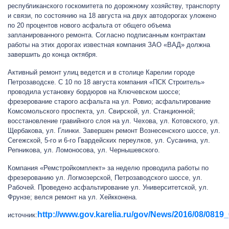
республиканского госкомитета по дорожному хозяйству, транспорту
и связи, по состоянию на 18 августа на двух автодорогах уложено
по 20 процентов нового асфальта от общего объема
запланированного ремонта. Согласно подписанным контрактам
работы на этих дорогах известная компания ЗАО «ВАД» должна
завершить до конца октября.
Активный ремонт улиц ведется и в столице Карелии городе
Петрозаводске. С 10 по 18 августа компания «ПСК Строитель»
проводила установку бордюров на Ключевском шоссе;
фрезерование старого асфальта на ул. Ровио; асфальтирование
Комсомольского проспекта, ул. Свирской, ул. Станционной;
восстановление гравийного слоя на ул. Чехова, ул. Котовского, ул.
Щербакова, ул. Глинки. Завершен ремонт Вознесенского шоссе, ул.
Сегежской, 5-го и 6-го Гвардейских переулков, ул. Сусанина, ул.
Репникова, ул. Ломоносова, ул. Чернышевского.
Компания «Ремстройкомплект» за неделю проводила работы по
фрезерованию ул. Логмозерской, Петрозаводского шоссе, ул.
Рабочей. Проведено асфальтирование ул. Университетской, ул.
Фрунзе; велся ремонт на ул. Хейкконена.
http://www.gov.karelia.ru/gov/News/2016/08/0819_
источник: