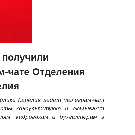
й получили
м-чате Отделения
елия
блике Карелия ведет телеграм-чат
исты консультируют и оказывают
лям, кадровикам и бухгалтерам в