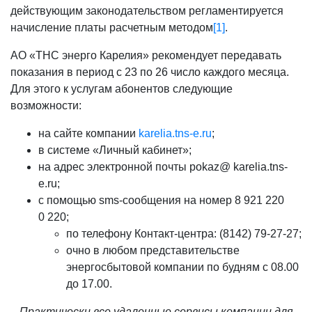
действующим законодательством регламентируется
начисление платы расчетным методом
[1]
.
АО «ТНС энерго Карелия» рекомендует передавать
показания в период с 23 по 26 число каждого месяца.
Для этого к услугам абонентов следующие
возможности:
на сайте компании
karelia.tns-e.ru
;
в системе «Личный кабинет»;
на адрес электронной почты pokaz@ karelia.tns-
e.ru;
с помощью sms-сообщения на номер 8 921 220
0 220;
по телефону Контакт-центра: (8142) 79-27-27;
очно в любом представительстве
энергосбытовой компании по будням с 08.00
до 17.00.
–
Практически все удаленные сервисы компании для