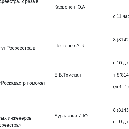
реестра, 2 раза в
Карвонен Ю.А.
с 11 ча
8 (8142
Нестеров А.В.
луг Росреестра в
с 10 до
Е.В.Томская
т. 8(81
«Роскадастр поможет
(доб. 1)
8 (8143
Бурлакова И.Ю.
овых инженеров
с 10 до
среестра»