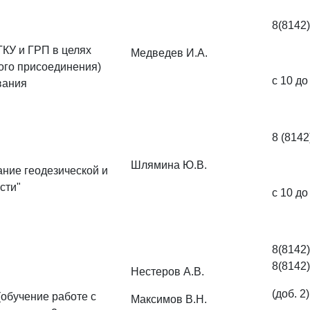
8(8142)
ГКУ и ГРП в целях
Медведев И.А.
ого присоединения)
с 10 до
вания
8 (8142
Шлямина Ю.В.
ние геодезической и
сти"
с 10 до
8(81
8(8142)
Нестеров А.В.
(доб. 2)
(обучение работе с
Максимов В.Н.