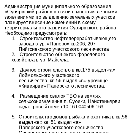
Администрация муниципального образования
«Суоярвский район» в связи с
многочисленными
заявлениями по выделению земельных участков
планирует
внесение изменений в схему
территориального развития Суоярвского района:
Необходимо предусмотреть:
1.
Строительство нефтеперерабатывающего
завода в ур. «Паперо».кв.206, 207
Пийтсиекского участкового лесничества
2.
Строительство объектов форелевого
хозяйства в ур. Майсула.
3.
Дачное строительство в кв.175 выдел «а»
Лоймольского участкового
лесничества, кв.56 выдел «в» урочище
«Кивиярви» Паперского лесничества.
4.
Размещение свалок ТБО на землях
сельхозназначения п. Суоеки, Найстеньярви
кадастровый номер 10:16:0040506:163
5.
Строительство домов рыбака и охотника в кв.56
выдел «в» кв. 51 выдел «а»
Паперского участкового лесничества
Суоярвского центрального лесничества