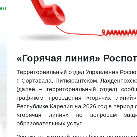
ого
«Горячая линия» Роспо
Территориальный отдел Управления Росп
г. Сортавала, Питкярантском, Лахденпохс
(далее – территориальный отдел)
сооб
графиком проведения «горячих
линий»
Республике Карелия на 2026
год в период 
«горячая линия» по
вопросам защ
образовательных услуг.
Звонки от жителей республики принимаю