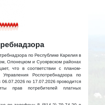
требнадзора
отребнадзора по
Республике Карелия в
ком,
Олонецком и Суоярвском районах
щает, что в соответствии с планом-
 Управления Роспотребнадзора по
с 06.07.2026 по 17.07.2026 проводится
иты прав потребителей платных
тся по телефону
8 (814-2) 79-74-20 в