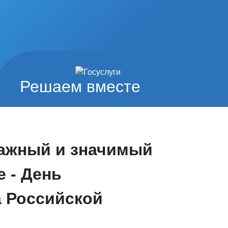
Решаем вместе
важный и значимый
е - День
а Российской