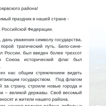
ярвского района!
чимый праздник в нашей стране -
а Российской Федерации.
, дань уважения символу государства,
порой трагический путь. Бело-сине-
ол России, был введен более трехсот
го Союза исторический флаг был
.
сех нас общим стремлением видеть
ветающим государством. Под флагом
 за страну, строили новые города и
ии – великой державы. Свой весомый
 вносят и жители нашего района.
ки, нашего родного района, победы и