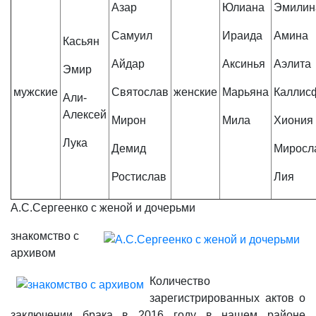
Азар
Юлиана
Эмилин
Самуил
Ираида
Амина
Касьян
Айдар
Аксинья
Аэлита
Эмир
мужские
Святослав
женские
Марьяна
Каллис
Али-
Алексей
Мирон
Мила
Хиония
Лука
Демид
Миросл
Ростислав
Лия
А.С.Сергеенко с женой и дочерьми
знакомство с
архивом
Количество
зарегистрированных актов о
заключении брака в 2016 году в нашем районе