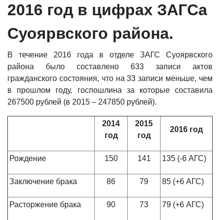
2016 год в цифрах ЗАГСа
Суоярвского района.
В течение 2016 года в отделе ЗАГС Суоярвского
района было составлено 633 записи актов
гражданского состояния, что на 33 записи меньше, чем
в прошлом году, госпошлина за которые составила
267500 рублей (в 2015 – 247850 рублей).
2014
2015
2016 год
год
год
Рождение
150
141
135 (-6 АГС)
Заключение брака
86
79
85 (+6 АГС)
Расторжение брака
90
73
79 (+6 АГС)