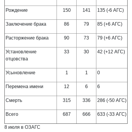
Рождение
150
141
135 (-6 АГС)
Заключение брака
86
79
85 (+6 АГС)
Расторжение брака
90
73
79 (+6 АГС)
Установление
33
30
42 (+12 АГС)
отцовства
Усыновление
1
1
0
Перемена имени
12
6
6
Смерть
315
336
286 (-50 АГС)
Всего
687
666
633 (-33 АГС)
8 июля в ОЗАГС