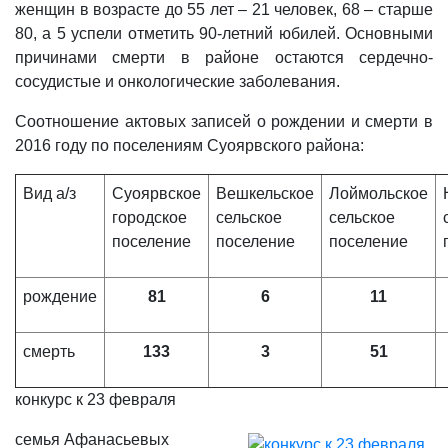
женщин в возрасте до 55 лет – 21 человек, 68 – старше
80, а 5 успели отметить 90-летний юбилей. Основными
причинами смерти в районе остаются сердечно-
сосудистые и онкологические заболевания.
Соотношение актовых записей о рождении и смерти в
2016 году по поселениям Суоярвского района:
Вид а/з
Суоярвское
Вешкельское
Лоймольское
городское
сельское
сельское
поселение
поселение
поселение
рождение
81
6
11
смерть
133
3
51
конкурс к 23 февраля
семья Афанасьевых