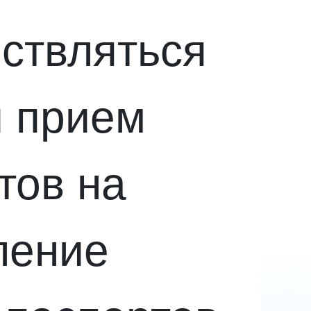
ствляться
 прием
тов на
ление