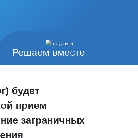
Решаем вместе
рг) будет
ной прием
ние заграничных
ления