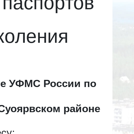
 паспортов
коления
те УФМС России по
 Суоярвском районе
су: