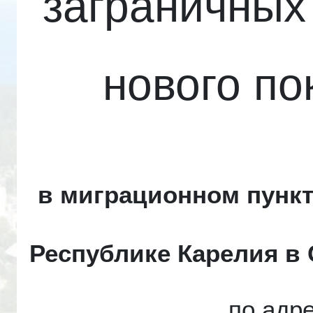
заграничных
нового по
в миграционном пунк
Республике Карелия в
по адре