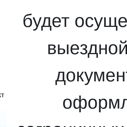
будет осуще
выездной
докумен
кт
оформ