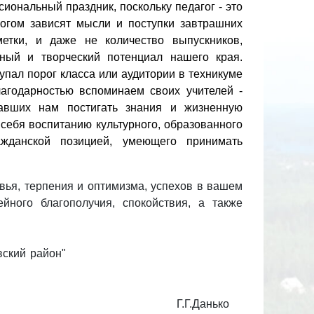
сиональный праздник, поскольку педагог - это
ногом зависят мысли и поступки завтрашних
етки, и даже не количество выпускников,
ьный и творческий потенциал нашего края.
упал порог класса или аудитории в техникуме
агодарностью вспоминаем своих учителей -
гавших нам постигать знания и жизненную
 себя воспитанию культурного, образованного
ажданской позицией, умеющего принимать
вья, терпения и оптимизма, успехов в вашем
ейного благополучия, спокойствия, а также
ования " Суоярвский район"
оярвский район" Г.Г.Данько