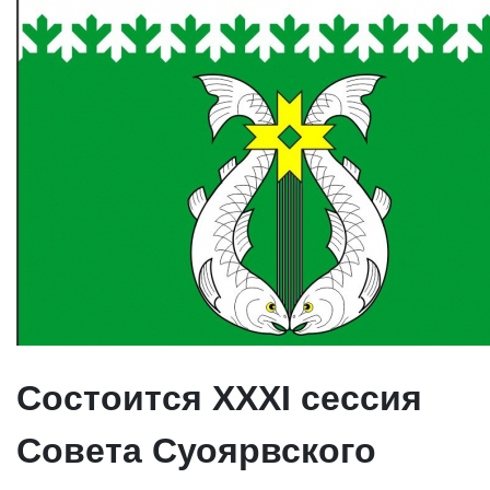
Состоится ХХХI сессия
Совета Суоярвского