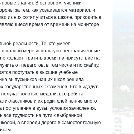
ь новые знания. В основном ученики
ороны за тем, как усваивается материал, и
во из них хотят учиться в школе, приходить в
появляющиеся время от времени на мониторе
ной реальности. Те, кто умеет
ся, в полной мере используют неограниченные
е желают тратить время на присутствие на
чить от педагогов, в том числе и по скайпу.
вятся поступать в высшие учебные
вина выпускников наших школ решила
ых государственных экзаменов. Его выдадут
 получат золотые медали, все ребята –
атиклассников и их родителей нынче много
 поступления в вузы, условия зачисления.
ь все трудности на пути к выбранной
школой, а впереди дорога в самостоятельную
никам.