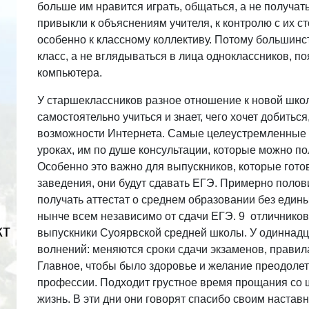
больше им нравится играть, общаться, а не получат
привыкли к объяснениям учителя, к контролю с их ст
особенно к классному коллективу. Потому большинст
класс, а не вглядываться в лица одноклассников, 
компьютера.
У старшеклассников разное отношение к новой школь
самостоятельно учиться и знает, чего хочет добить
возможности Интернета. Самые целеустремленные н
уроках, им по душе консультации, которые можно полу
Особенно это важно для выпускников, которые гото
заведения, они будут сдавать ЕГЭ. Примерно поло
получать аттестат о среднем образовании без един
нынче всем независимо от сдачи ЕГЭ. 9 отличников
кт
выпускники Суоярвской средней школы. У одиннадц
волнений: меняются сроки сдачи экзаменов, правила
Главное, чтобы было здоровье и желание преодолет
профессии. Подходит грустное время прощания со 
жизнь. В эти дни они говорят спасибо своим настав