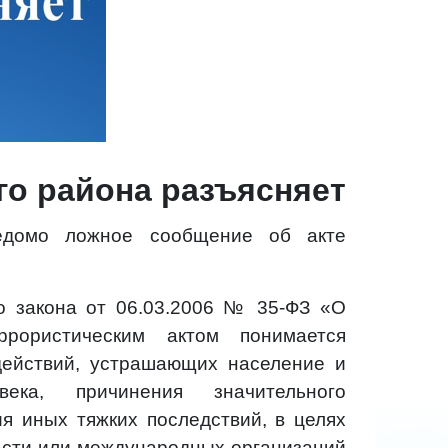
го района разъясняет
ведомо ложное сообщение об акте
го закона от 06.03.2006 № 35-ФЗ «О
ррористическим актом понимается
действий, устрашающих население и
ека, причинения значительного
я иных тяжких последствий, в целях
асти или международных организаций