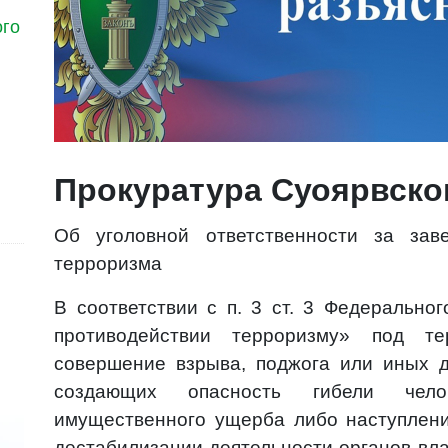
ого
Прокуратура Суоярвско
Об уголовной ответственности за за
терроризма
В соответствии с п. 3 ст. 3 Федерально
противодействии терроризму» под те
совершение взрыва, поджога или иных 
создающих опасность гибели челов
имущественного ущерба либо наступлени
дестабилизации деятельности органов вл