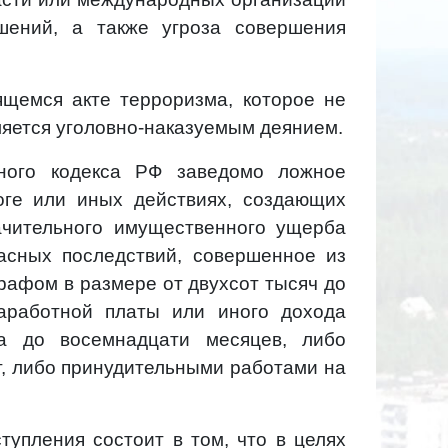
шений, а также угроза совершения
ящемся акте терроризма, которое не
ляется уголовно-наказуемым деянием.
вного кодекса РФ заведомо ложное
оге или иных действиях, создающих
ачительного имущественного ущерба
асных последствий, совершенное из
рафом в размере от двухсот тысяч до
аработной платы или иного дохода
а до восемнадцати месяцев, либо
т, либо принудительными работами на
тупления состоит в том, что в целях